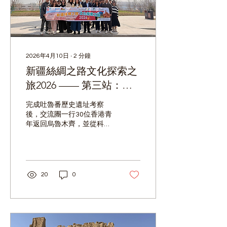
館、校史館等重點場所，感
受濃厚的學術氛圍。其後，
大家於學生食堂共用午餐，
親身體驗內地大學生的日常
校園生活，在輕鬆的交流中
加深對當地教育體制與青年
2026年4月10日
∙
2
分鐘
文化的認識。 隨後，同學們
新疆絲綢之路文化探索之
前往杭州全球青年人才中
心，認識杭州市針對青年人
旅2026 —— 第三站：烏
才推出的一系列政策與服務
魯木齊（3）
體系。中心代表詳細介紹了
完成吐魯番歷史遺址考察
杭州在創新創業扶持、人才
後，交流團一行30位香港青
落户、住房補貼等方面的具
年返回烏魯木齊，並從科技
體措施，並透過互動交流環
創新、現代產業和生態保
節，讓青年們深入了解當地
育，全方位認識新疆的當代
為海內外人才提供的發展機
發展面貌。行程重點如下：
遇與支援平台。學員們亦參
• 參訪金風科技股份有限公
觀了中心的孵化空間與資源
司 參與青年深刻體會科技創
20
0
對接設施，親身體驗杭州為
新與體制改革的力量，實現
青年打造國際化發展環境的
「從戈壁到海洋，從中國邁
用心與實力。...
向世界」的跨越。青年們也
認識企業積極發展綠色能源
產業、減少二氧化碳排放、