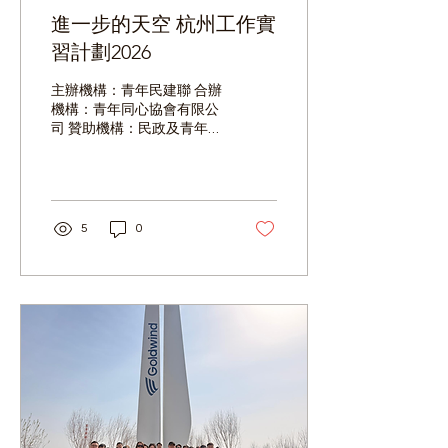
進一步的天空 杭州工作實
習計劃2026
主辦機構：青年民建聯 合辦
機構：青年同心協會有限公
司 贊助機構：民政及青年事
務局 及 青年發展委員會
「進一步的天空 杭州工作實
習計劃2026」於6月28日正
式出發，由青年民建聯主席
劉毅律師帶領來自不同背景
5
0
的青年探索杭州，並於當地
不同企業展開為期一個月的
工作實習，親身體驗內地職
場文化與生活氛圍，開拓未
來職涯的多元可能。 行程首
日（6月29日），一眾同學
先到訪浙江財經大學，獲校
方熱情接待。在師生的陪同
下，同學們參觀了校園各項
設施，了解該校的辦學歷史
與學科特色，並走訪圖書