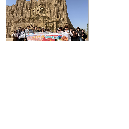
並透過綠色能源產業打開
「一帶一路」市場，與祖國
同頻共振。 • 考察烏魯木齊
國際紡織品服裝商貿中心 透
過棉花文化展示、中國服飾
文化展示、棉紡織文化展
示，參與青年學習集約化生
產、現代化農機裝備與規模
化經營對區域經濟的推動作
用，並反思香港在供應鏈管
理與品牌建設上可借鑑的經
驗。 • 遊覽天山大峽谷和天
2026年4月7日
∙
2
分鐘
山天池 置身湖光山色之中，
新疆絲綢之路文化探索之
參與青年感受到冰川湖泊與
雪山森林的壯麗，體會生態
旅2026 —— 第二站：吐
保護與旅遊業平衡發展的重
魯番（2）
要性，增強對祖國自然遺產
暫別烏魯木齊，交流團一行
的珍惜與認同。 • 參觀新疆
30位香港青年抵達吐魯番，
古生態園及汗血寶馬養殖基
展開歷史文化考察。吐魯番
地 觀賞汗血寶馬及硅化木等
作為古絲綢之路重鎮，融合
珍稀藏品，參與青年從馬文
多元文明及極端自然環境下
化中感受到絲路文明的開放
的生存智慧，參訪青年親身
包容，並認識到民間力量在
走訪不同考察地點，深入體
文化傳承與保育中的積極角